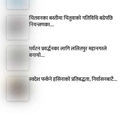
चितवनका बस्तीमा चितुवाको गतिविधि बढेपछि
नियन्त्रणका…
पर्यटन प्रवर्द्धनका लागि ललितपुर महानगरले
बनायो…
स्वदेश फर्कने हसिनाको प्रतिबद्धता, निर्वासनबाटै…