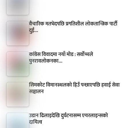
वैचारिक मतभेदपछि प्रगतिशील लोकतान्त्रिक पार्टी
दुई…
कांग्रेस विवादमा नयाँ मोड : सर्वोच्चले
पुनरावलोकनका…
सिमकोट विमानस्थलको हिउँ पन्छाएपछि हवाई सेवा
सञ्चालन
उडान ढिलाइदेखि दुर्घटनासम्म एयरलाइन्सको
दायित्व