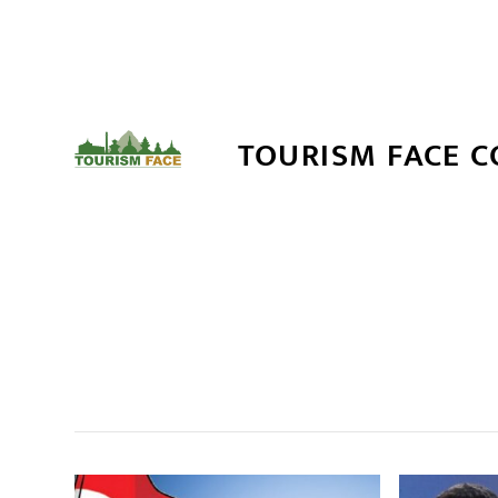
TOURISM FACE 
सम
,
,