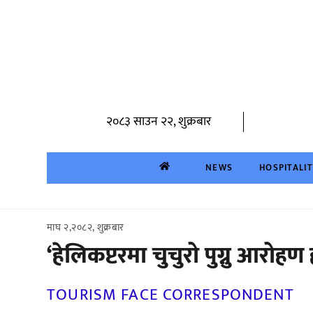
Skip
to
content
२०८३ साउन २२, शुक्रबार
NEWS
HOSPITALI
माघ २,२०८२, शुक्रबार
‘हेलिकप्टरमा चुचुरो पुग्नु आरोह
TOURISM FACE CORRESPONDENT