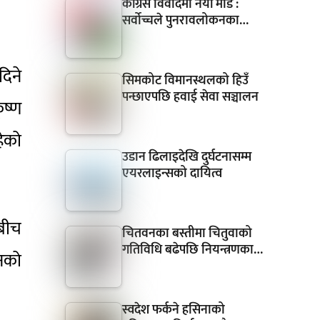
कांग्रेस विवादमा नयाँ मोड :
।
सर्वोच्चले पुनरावलोकनका…
दिने
सिमकोट विमानस्थलको हिउँ
पन्छाएपछि हवाई सेवा सञ्चालन
ृष्ण
हेको
उडान ढिलाइदेखि दुर्घटनासम्म
एयरलाइन्सको दायित्व
ाबीच
चितवनका बस्तीमा चितुवाको
गतिविधि बढेपछि नियन्त्रणका…
नको
स्वदेश फर्कने हसिनाको