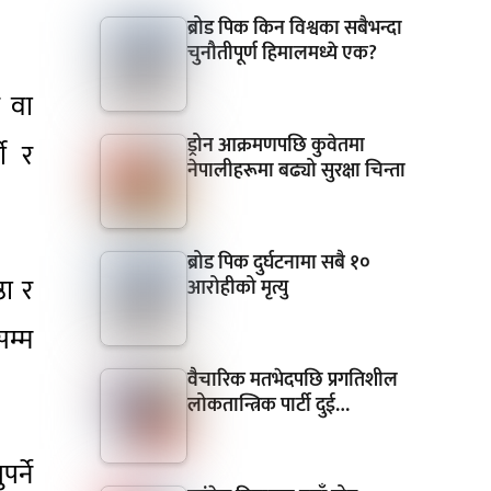
ब्रोड पिक किन विश्वका सबैभन्दा
चुनौतीपूर्ण हिमालमध्ये एक?
र वा
ड्रोन आक्रमणपछि कुवेतमा
शी र
नेपालीहरूमा बढ्यो सुरक्षा चिन्ता
ब्रोड पिक दुर्घटनामा सबै १०
ठा र
आरोहीको मृत्यु
सम्म
वैचारिक मतभेदपछि प्रगतिशील
लोकतान्त्रिक पार्टी दुई…
र्ने