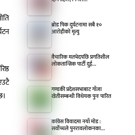
नीति
ब्रोड पिक दुर्घटनामा सबै १०
्यटन
आरोहीको मृत्यु
वैचारिक मतभेदपछि प्रगतिशील
लोकतान्त्रिक पार्टी दुई…
िष्ठ
एउटै
गण्डकी प्रदेशसभाबाट गाँजा
 छ।
खेतीसम्बन्धी विधेयक पुनः पारित
कांग्रेस विवादमा नयाँ मोड :
सर्वोच्चले पुनरावलोकनका…