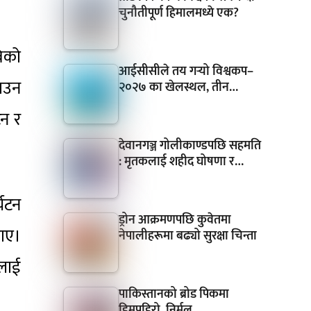
चुनौतीपूर्ण हिमालमध्ये एक?
विको
आईसीसीले तय गर्‍यो विश्वकप–
ाउन
२०२७ का खेलस्थल, तीन…
टन र
देवानगञ्ज गोलीकाण्डपछि सहमति
।
: मृतकलाई शहीद घोषणा र…
्यटन
ड्रोन आक्रमणपछि कुवेतमा
याए।
नेपालीहरूमा बढ्यो सुरक्षा चिन्ता
ललाई
पाकिस्तानको ब्रोड पिकमा
हिमपहिरो, निर्मल…