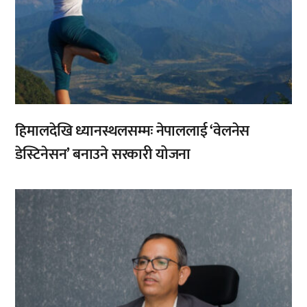
हिमालदेखि ध्यानस्थलसम्मः नेपाललाई ‘वेलनेस
डेस्टिनेसन’ बनाउने सरकारी योजना
,