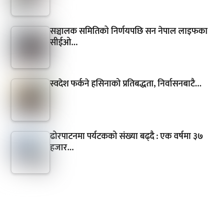
सञ्चालक समितिको निर्णयपछि सन नेपाल लाइफका
सीईओ…
स्वदेश फर्कने हसिनाको प्रतिबद्धता, निर्वासनबाटै…
ढोरपाटनमा पर्यटकको संख्या बढ्दै : एक वर्षमा ३७
हजार…