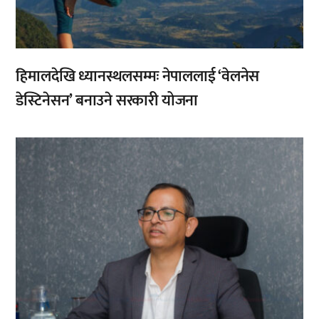
हिमालदेखि ध्यानस्थलसम्मः नेपाललाई ‘वेलनेस
डेस्टिनेसन’ बनाउने सरकारी योजना
,