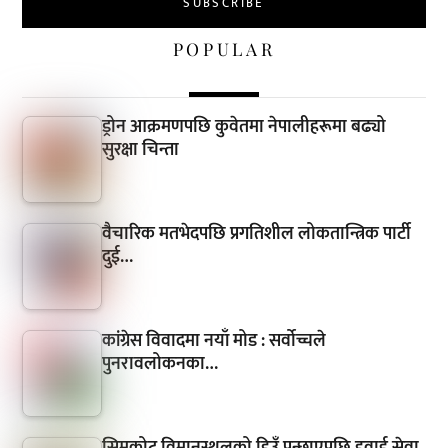
POPULAR
ड्रोन आक्रमणपछि कुवेतमा नेपालीहरूमा बढ्यो
सुरक्षा चिन्ता
वैचारिक मतभेदपछि प्रगतिशील लोकतान्त्रिक पार्टी
दुई…
कांग्रेस विवादमा नयाँ मोड : सर्वोच्चले
पुनरावलोकनका…
सिमकोट विमानस्थलको हिउँ पन्छाएपछि हवाई सेवा