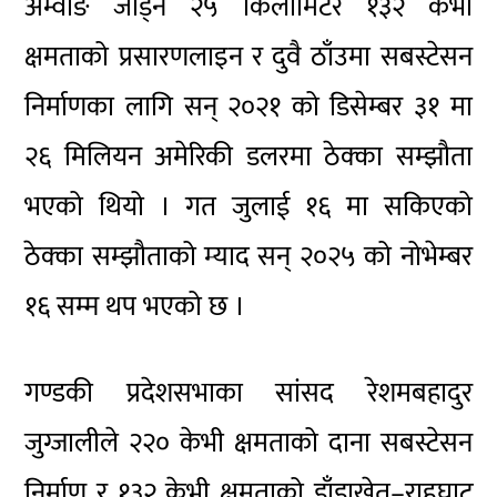
अम्वाङ जोड्ने २५ किलोमिटर १३२ केभी
क्षमताको प्रसारणलाइन र दुवै ठाँउमा सबस्टेसन
निर्माणका लागि सन् २०२१ को डिसेम्बर ३१ मा
२६ मिलियन अमेरिकी डलरमा ठेक्का सम्झौता
भएको थियो । गत जुलाई १६ मा सकिएको
ठेक्का सम्झौताको म्याद सन् २०२५ को नोभेम्बर
१६ सम्म थप भएको छ ।
गण्डकी प्रदेशसभाका सांसद रेशमबहादुर
जुग्जालीले २२० केभी क्षमताको दाना सबस्टेसन
निर्माण र १३२ केभी क्षमताको डाँडाखेत–राहुघाट