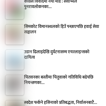
कांग्रेस विवादमा नयाँ मोड : सर्वोच्चले
पुनरावलोकनका…
सिमकोट विमानस्थलको हिउँ पन्छाएपछि हवाई सेवा
सञ्चालन
उडान ढिलाइदेखि दुर्घटनासम्म एयरलाइन्सको
दायित्व
चितवनका बस्तीमा चितुवाको गतिविधि बढेपछि
नियन्त्रणका…
स्वदेश फर्कने हसिनाको प्रतिबद्धता, निर्वासनबाटै…