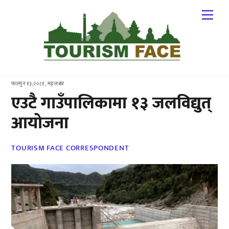
Skip
Me
to
content
फाल्गुन १३,२०८१, मङ्लबार
एउटै गाउँपालिकामा १३ जलविद्युत्
आयोजना
TOURISM FACE CORRESPONDENT