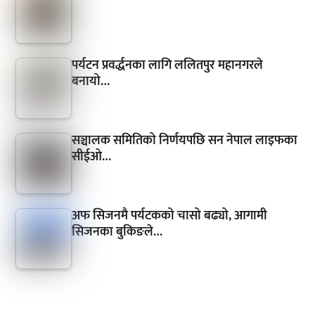
पर्यटन प्रवर्द्धनका लागि ललितपुर महानगरले
बनायो…
सञ्चालक समितिको निर्णयपछि सन नेपाल लाइफका
सीईओ…
अफ सिजनमै पर्यटकको चासो बढ्यो, आगामी
सिजनका बुकिङले…