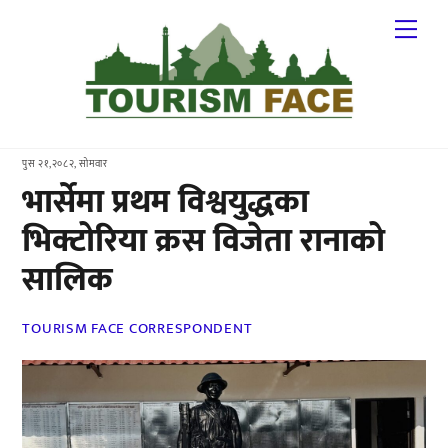
Skip
Me
to
content
पुस २१,२०८२, सोमवार
भार्सेमा प्रथम विश्वयुद्धका
भिक्टोरिया क्रस विजेता रानाको
सालिक
TOURISM FACE CORRESPONDENT