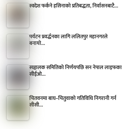
स्वदेश फर्कने हसिनाको प्रतिबद्धता, निर्वासनबाटै…
पर्यटन प्रवर्द्धनका लागि ललितपुर महानगरले
बनायो…
सञ्चालक समितिको निर्णयपछि सन नेपाल लाइफका
सीईओ…
चितवनमा बाघ–चितुवाको गतिविधि निगरानी गर्न
सीसी…