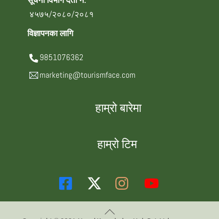
सूचना विभाग दर्ता नं.
४५७५/२०८०/२०८१
विज्ञापनका लागि
9851076362
marketing@tourismface.com
हाम्रो बारेमा
हाम्रो टिम
Back