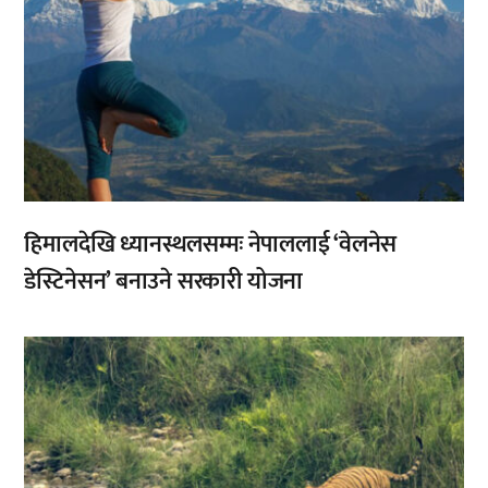
हिमालदेखि ध्यानस्थलसम्मः नेपाललाई ‘वेलनेस
डेस्टिनेसन’ बनाउने सरकारी योजना
,