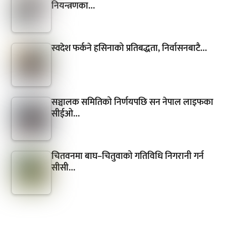
नियन्त्रणका…
स्वदेश फर्कने हसिनाको प्रतिबद्धता, निर्वासनबाटै…
सञ्चालक समितिको निर्णयपछि सन नेपाल लाइफका
सीईओ…
चितवनमा बाघ–चितुवाको गतिविधि निगरानी गर्न
सीसी…