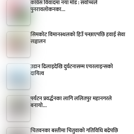
कांग्रेस विवादमा नयाँ मोड : सर्वोच्चले
पुनरावलोकनका…
सिमकोट विमानस्थलको हिउँ पन्छाएपछि हवाई सेवा
सञ्चालन
उडान ढिलाइदेखि दुर्घटनासम्म एयरलाइन्सको
दायित्व
पर्यटन प्रवर्द्धनका लागि ललितपुर महानगरले
बनायो…
चितवनका बस्तीमा चितुवाको गतिविधि बढेपछि